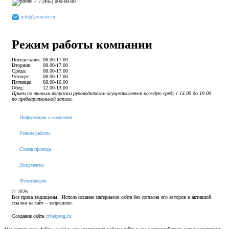
+ 7 (495) 000-00-00
info@yoursite.ru
Режим работы компании
Понедельник:
08.00-17.00
Вторник:
08.00-17.00
Среда:
08.00-17.00
Четверг:
08.00-17.00
Пятница:
08.00-16.00
Обед:
12.00-13.00
Прием по личным вопросам руководителем осуществляется каждую среду с 14.00 до 19.00
по предварительной записи.
Информация о компании
Режим работы
Схема проезда
Документы
Фотогалерея
© 2026.
Все права защищены. Использование материалов сайта без согласия его авторов и активной
ссылки на сайт – запрещено.
Создание сайта
cyberprog.ru