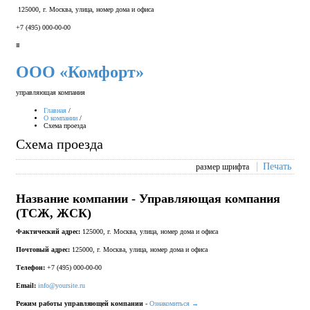
125000, г. Москва, улица, номер дома и офиса
+7 (495) 000-00-00
≡
ООО «Комфорт»
управляющая компания
Главная
/
О компании
/
Схема проезда
Схема проезда
Печать
размер шрифта
Название компании - Управляющая компания
(ТСЖ, ЖСК)
Фактический адрес:
125000, г. Москва, улица, номер дома и офиса
Почтовый адрес:
125000, г. Москва, улица, номер дома и офиса
Телефон:
+7 (495) 000-00-00
Email:
info@yoursite.ru
Режим работы управляющей компании
-
Ознакомиться →